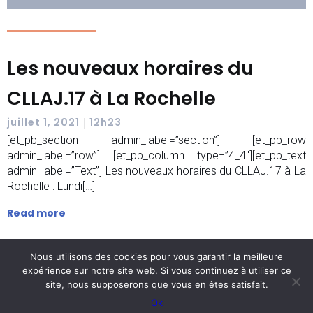
Les nouveaux horaires du
CLLAJ.17 à La Rochelle
|
juillet 1, 2021
12h23
[et_pb_section admin_label=”section”] [et_pb_row
admin_label=”row”] [et_pb_column type=”4_4″][et_pb_text
admin_label=”Text”] Les nouveaux horaires du CLLAJ.17 à La
Rochelle : Lundi[…]
Read more
Nous utilisons des cookies pour vous garantir la meilleure
expérience sur notre site web. Si vous continuez à utiliser ce
© 2026 CLLAJ.17. Created with ❤ using WordPress
site, nous supposerons que vous en êtes satisfait.
Kubio
and
Ok