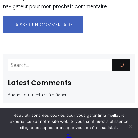
navigateur pour mon prochain commentaire.
Latest Comments
Aucun commentaire à afficher.
Nous utilisons des cookies pour vous garantir la meilleure
expérience sur notre site web. Si vous continuez à utiliser ce
© 2026 CLLAJ.17. Created with ❤ using WordPress
site, nous supposerons que vous en êtes satisfait.
Kubio
and
Ok