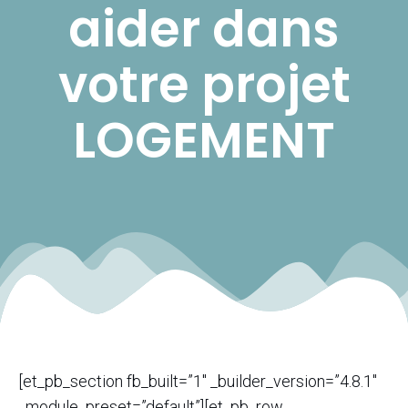
aider dans
votre projet
LOGEMENT
[et_pb_section fb_built=”1″ _builder_version=”4.8.1″
_module_preset=”default”][et_pb_row