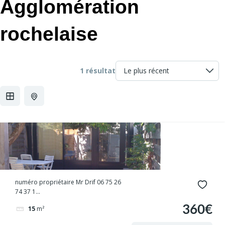
Agglomération
rochelaise
1 résultat
numéro propriétaire Mr Drif 06 75 26
74 37 1...
360€
15
m²